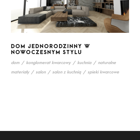
DOM JEDNORODZINNY W
NOWOCZESNYM STYLU
dom
/
konglomerat kwarcowy
/
kuchnia
/
naturalne
materiały
/
salon
/
salon z kuchnią
/
spieki kwarcowe