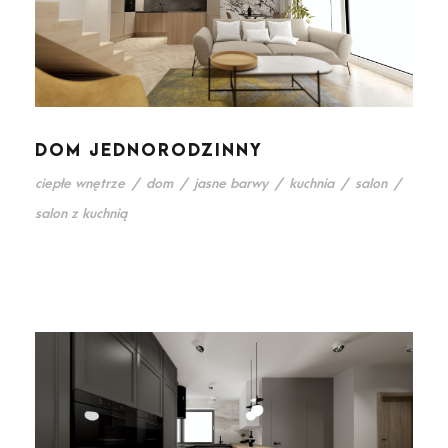
DOM JEDNORODZINNY
ciepłe wnętrze
/
dom
/
jasne barwy
/
kuchnia
/
salon
/
salon z kuchnią