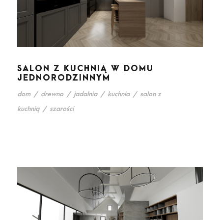
SALON Z KUCHNIĄ W DOMU
JEDNORODZINNYM
dom
/
drewno
/
jadalnia
/
kuchnia
/
salon z
kuchnią
/
szarości