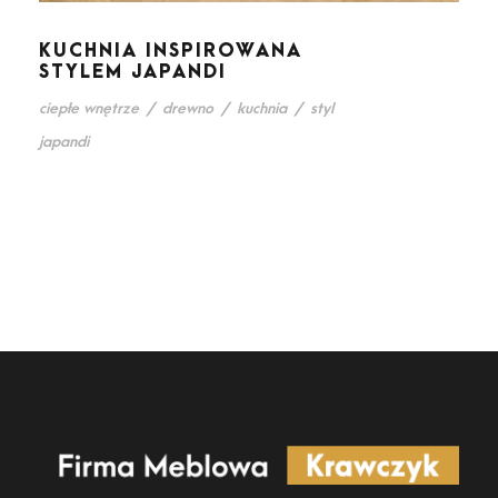
KUCHNIA INSPIROWANA
STYLEM JAPANDI
ciepłe wnętrze
/
drewno
/
kuchnia
/
styl
japandi